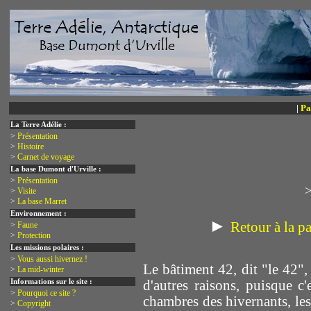
|
Pa
La Terre Adélie :
>
Présentation
>
Histoire
>
Carnet de voyage
La base Dumont d'Urville :
>
Présentation
>
>
Visite
>
La base Marret
Environnement :
►
Retour à la pa
>
Faune
>
Protection
Les missions polaires :
>
Vous aussi hivernez !
Le bâtiment 42, dit "le 42",
>
La mid-winter
Informations sur le site :
d'autres raisons, puisque c
>
Pourquoi ce site ?
chambres des hivernants, les s
>
Copyright