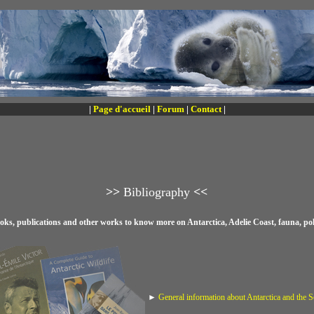
|
Page d'accueil
|
Forum
|
Contact
|
>>
Bibliography
<<
books, publications and other works to know more on Antarctica, Adelie Coast, fauna, p
►
General information about Antarctica and the 