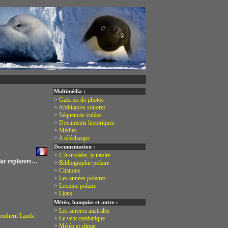
Multimédia :
>
Galeries de photos
>
Ambiances sonores
>
Séquences vidéos
>
Documents historiques
>
Médias
>
A télécharger
Documentation :
>
L'Astrolabe, le navire
olar explorers…
>
Bibliographie polaire
>
Citations
>
Les années polaires
>
Lexique polaire
>
Liens
Météo, banquise et autre :
>
Les aurores australes
Southern Lands
>
Le vent catabatique
>
Météo et climat