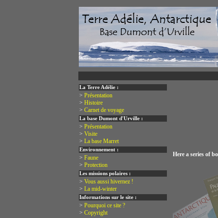
La Terre Adélie :
>
Présentation
>
Histoire
>
Carnet de voyage
La base Dumont d'Urville :
>
Présentation
>
Visite
>
La base Marret
Environnement :
Here a series of 
>
Faune
>
Protection
Les missions polaires :
>
Vous aussi hivernez !
>
La mid-winter
Informations sur le site :
>
Pourquoi ce site ?
>
Copyright