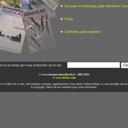
►
Accounts of winterings, polar adventures, fo
►
Fauna
►
Celebrities, polar explorers
ez ici un terme que vous recherchez sur le site :
© www.dumont-durville.ift.fr / 2005-2011
©
www.sblanc.com
s et vidéos de ce site, sauf mention contraire, appartiennent à leur auteur Samuel Blanc, et sont protégés par les 
le copyright. Merci de me contacter pour toute utilisation.