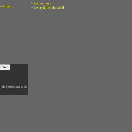
>
La banquise
rwardings…
>
Les rythmes du soleil
lois internationales sur